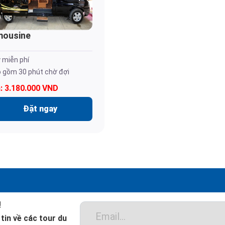
mousine
 miễn phí
 gồm 30 phút chờ đợi
á: 3.180.000 VND
Đặt ngay
!
tin về các tour du