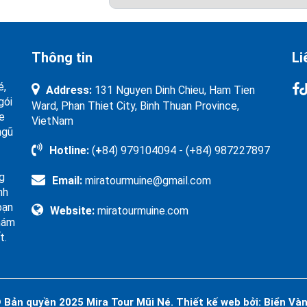
Thông tin
Li
é,
Address:
131 Nguyen Dinh Chieu, Ham Tien
gói
Ward, Phan Thiet City, Binh Thuan Province,
xe
VietNam
ngũ
Hotline:
(
+
84) 979104094 - (+84) 987227897
g
Email:
miratourmuine@gmail.com
nh
bạn
Website:
miratourmuine.com
khám
t.
 Bản quyền 2025
Mira Tour Mũi Né.
Thiết kế web bởi:
Biển Và