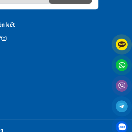
ên kết
ng