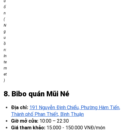
u
ố
n
(
N
g
u
ồ
n:
In
te
rn
et
)
8. Bibo quán Mũi Né
Địa chỉ:
191 Nguyễn Đình Chiểu, Phường Hàm Tiến,
Thành phố Phan Thiết, Bình Thuận
Giờ mở cửa:
10:00 – 22:30
Giá tham khảo:
15.000 - 150.000 VNĐ/món