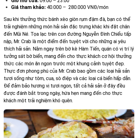
Giờ mở cửa:
09:00 – 23:00
Giá tham khảo:
40.000 – 280.000 VNĐ/món
Sau khi thưởng thức bánh xèo giòn rụm đậm đà, bạn có thể
trải nghiệm những món hải sản đặc trưng khác khi đặt chân
đến Mũi Né. Tọa lạc trên con đường Nguyễn Đình Chiểu tấp
nập, Mr. Crab là một điểm đến tuyệt vời cho những ai yêu
thích hải sản. Nằm ngay trên bờ kè Hàm Tiến, quán có vị trí lý
tưởng sát bờ biển, mang đến cho thực khách cơ hội thưởng
thức các món ăn ngon trước một khung cảnh tuyệt đẹp.
Thực đơn phong phú của Mr. Crab bao gồm các loại hải sản
tươi sống như tôm, cua, sò điệp và các loại cá biển hấp dẫn.
Để đảm bảo hương vị tươi ngon, tất cả hải sản ở đây đều
được đánh bắt trong ngày, hứa hẹn mang đến cho thực
khách một trải nghiệm khó quên.