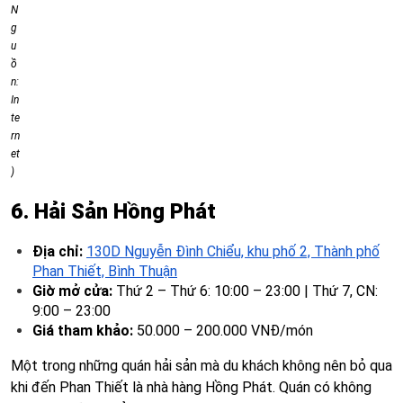
N
g
u
ồ
n:
In
te
rn
et
)
6. Hải Sản Hồng Phát
Địa chỉ:
130D Nguyễn Đình Chiểu, khu phố 2, Thành phố
Phan Thiết, Bình Thuận
Giờ mở cửa:
Thứ 2 – Thứ 6: 10:00 – 23:00 | Thứ 7, CN:
9:00 – 23:00
Giá tham khảo:
50.000 – 200.000 VNĐ/món
Một trong những quán hải sản mà du khách không nên bỏ qua
khi đến Phan Thiết là nhà hàng Hồng Phát. Quán có không