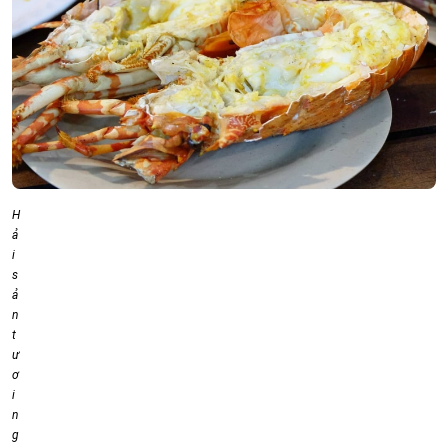
H
ả
i
s
ả
n
t
ư
ơ
i
n
g