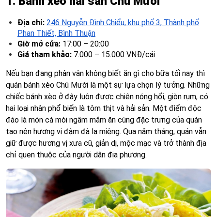
1. Bánh xèo hải sản Chú Mười
Địa chỉ:
246 Nguyễn Đình Chiểu, khu phố 3, Thành phố
Phan Thiết, Bình Thuận
Giờ mở cửa:
17:00 – 20:00
Giá tham khảo:
7.000 – 15.000 VNĐ/cái
Nếu bạn đang phân vân không biết ăn gì cho bữa tối nay thì
quán bánh xèo Chú Mười là một sự lựa chọn lý tưởng. Những
chiếc bánh xèo ở đây luôn được chiên nóng hổi, giòn rụm, có
hai loại nhân phổ biến là tôm thịt và hải sản. Một điểm độc
đáo là món cá mòi ngâm mắm ăn cùng đặc trưng của quán
tạo nên hương vị đậm đà lạ miệng. Qua năm tháng, quán vẫn
giữ được hương vị xưa cũ, giản dị, mộc mạc và trở thành địa
chỉ quen thuộc của người dân địa phương.