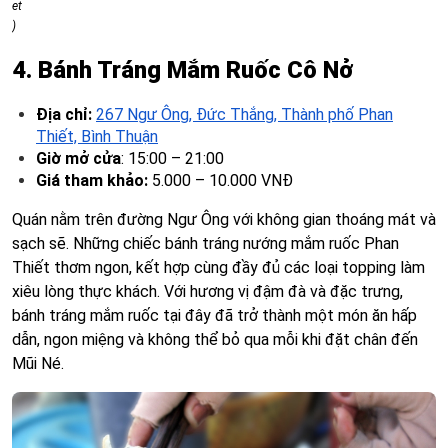
et
)
4. Bánh Tráng Mắm Ruốc Cô Nở
Địa chỉ:
267 Ngư Ông, Đức Thắng, Thành phố Phan
Thiết, Bình Thuận
Giờ mở cửa
: 15:00 – 21:00
Giá tham khảo:
5.000 – 10.000 VNĐ
Quán nằm trên đường Ngư Ông với không gian thoáng mát và
sạch sẽ. Những chiếc bánh tráng nướng mắm ruốc Phan
Thiết thơm ngon, kết hợp cùng đầy đủ các loại topping làm
xiêu lòng thực khách. Với hương vị đậm đà và đặc trưng,
bánh tráng mắm ruốc tại đây đã trở thành một món ăn hấp
dẫn, ngon miệng và không thể bỏ qua mỗi khi đặt chân đến
Mũi Né.