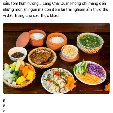
sản, tôm hùm nướng,... Làng Chài Quán không chỉ mang đến
những món ăn ngon mà còn đem lại trải nghiệm ẩm thực thú
vị đặc trưng cho các thực khách.
B
ữ
a