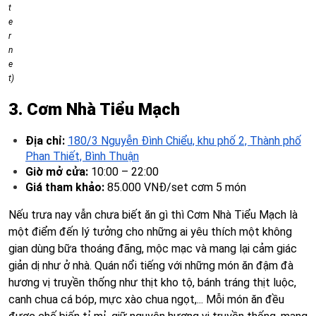
t
e
r
n
e
t)
3. Cơm Nhà Tiểu Mạch
Địa chỉ:
180/3 Nguyễn Đình Chiểu, khu phố 2, Thành phố
Phan Thiết, Bình Thuận
Giờ mở cửa:
10:00 – 22:00
Giá tham khảo:
85.000 VNĐ/set cơm 5 món
Nếu trưa nay vẫn chưa biết ăn gì thì Cơm Nhà Tiểu Mạch là
một điểm đến lý tưởng cho những ai yêu thích một không
gian dùng bữa thoáng đãng, mộc mạc và mang lại cảm giác
giản dị như ở nhà. Quán nổi tiếng với những món ăn đậm đà
hương vị truyền thống như thịt kho tộ, bánh tráng thịt luộc,
canh chua cá bóp, mực xào chua ngọt,... Mỗi món ăn đều