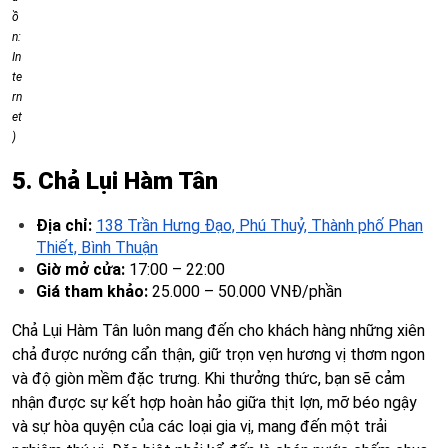
ồ
n:
In
te
rn
et
)
5. Chả Lụi Hàm Tân
Địa chỉ:
138 Trần Hưng Đạo, Phú Thuỷ, Thành phố Phan
Thiết, Bình Thuận
Giờ mở cửa:
17:00 – 22:00
Giá tham khảo:
25.000 – 50.000 VNĐ/phần
Chả Lụi Hàm Tân luôn mang đến cho khách hàng những xiên
chả được nướng cẩn thận, giữ trọn vẹn hương vị thơm ngon
và độ giòn mềm đặc trưng. Khi thưởng thức, bạn sẽ cảm
nhận được sự kết hợp hoàn hảo giữa thịt lợn, mỡ béo ngậy
và sự hòa quyện của các loại gia vị, mang đến một trải