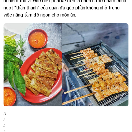
nghiệm thú vị. Đặc biệt phải kể đến là chén nước chấm chua
ngọt “thần thánh” của quán đã góp phần không nhỏ trong
việc nâng tầm độ ngon cho món ăn.
C
h
ả
L