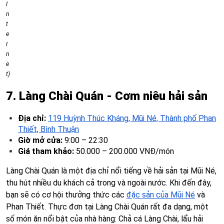
I
n
t
e
r
n
e
t)
7. Làng Chài Quán - Cơm niêu hải sản
Địa chỉ:
119 Huỳnh Thúc Kháng, Mũi Né, Thành phố Phan
Thiết, Bình Thuận
Giờ mở cửa:
9:00 – 22:30
Giá tham khảo:
50.000 – 200.000 VNĐ/món
Làng Chài Quán là một địa chỉ nổi tiếng về hải sản tại Mũi Né,
thu hút nhiều du khách cả trong và ngoài nước. Khi đến đây,
bạn sẽ có cơ hội thưởng thức các
đặc sản của Mũi Né
và
Phan Thiết. Thực đơn tại Làng Chài Quán rất đa dạng, một
số món ăn nổi bật của nhà hàng: Chả cá Làng Chài, lẩu hải