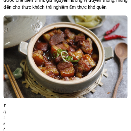
được chế biến tỉ mỉ, giữ nguyên hương vị truyền thống, mang
đến cho thực khách trải nghiệm ẩm thực khó quên.
T
hị
t
k
h