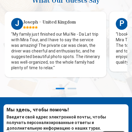
What Our Guests Say
J
P
Joseph – United Kingdom
P
"My family just finished our Mui Ne - Da Lat trip
“I booke
with Mira Tour, and I have to say the service
Mira Tou
was amazing! The private car was clean, the
The tour
driver was cheerful and enthusiastic, and he
and told
suggested beautiful photo spots. The itinerary
enjoyabl
was well-organized, so the whole family had
quality 
plenty of time to relax."
Мы здесь, чтобы помочь!
Введите свой адрес электронной почты, чтобы
получать персонализированные ответы и
дополнительную информацию о наших турах.